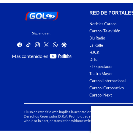
RED DE PORTALE
Noticias Caracol
Caracol Televisión
Síguenos en:
Blu Radio
facebook
tiktok
instagram
twitter
whatsapp
google
La Kalle
HJCK
youtube-
Más contenido en
DiTu
footer
El Espectador
Teatro Mayor
Caracol Internacional
Caracol Corporativo
Caracol Next
El uso de este sitio web implica la aceptación de los
Términos y condici
Derechos Reservados D.R.A. Prohibida su reproducción total o parcial, a
whole or in part, or translation without written permission is prohibited