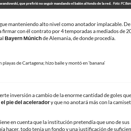
andowski, que prefirió no seguir mandando el balón al fondo de la red.
Foto: FC Bar
gue manteniendo alto nivel como anotador implacable. De
 firmar con él contrato por 4 temporadas a mediados de 2
 al
Bayern Múnich
de Alemania, de donde procedía.
n playas de Cartagena; hizo baile y montó en ‘banana’
fuerte inversión a cambio de la enorme cantidad de goles que
el pie del acelerador
y que no anotará más con la camise
 tiene en cuenta que la institución pretendía que uno de sus
a hacer, todo tenía un fondo y una justificación de suficie