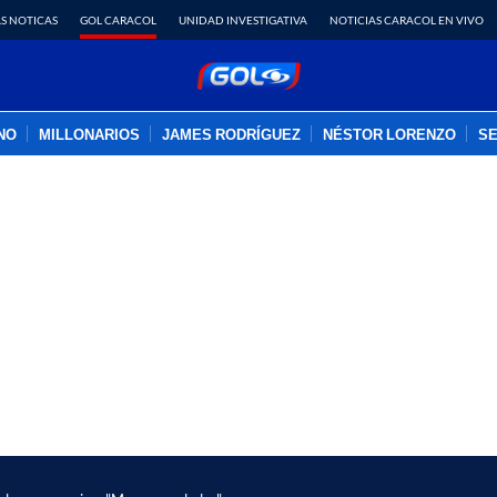
S NOTICAS
GOL CARACOL
UNIDAD INVESTIGATIVA
NOTICIAS CARACOL EN VIVO
INO
MILLONARIOS
JAMES RODRÍGUEZ
NÉSTOR LORENZO
SE
PUBLICIDAD