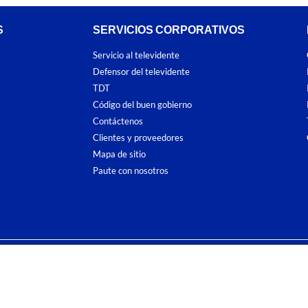
S
SERVICIOS CORPORATIVOS
Servicio al televidente
Defensor del televidente
TDT
Código del buen gobierno
Contáctenos
Clientes y proveedores
Mapa de sitio
Paute con nosotros
ones
y
Políticas de Tratamiento de la Información
de
CARACOL TELEVISIÓN S.A.
To
sí como su traducción a cualquier idioma sin autorización escrita de su titular. Repro
. All rights reserved 2025.