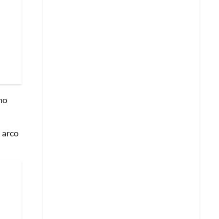
no
 arco