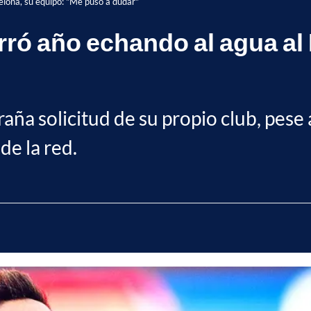
lona, su equipo: "Me puso a dudar"
ó año echando al agua al 
raña solicitud de su propio club, pese
de la red.