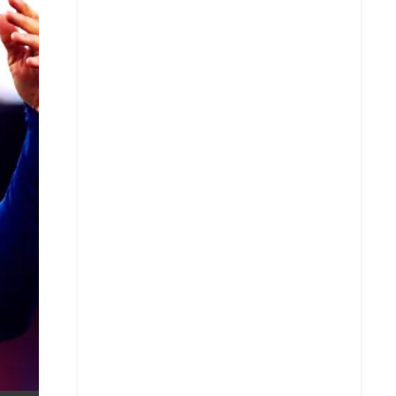
X
Whatsapp