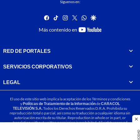
Síguenos en:
facebook
tiktok
instagram
twitter
whatsapp
google
youtube-
Más contenido en
footer
RED DE PORTALES
SERVICIOS CORPORATIVOS
LEGAL
El uso de este sitio web implica la aceptación de los
Términos y condiciones
y
Políticas de Tratamiento de la Información
de
CARACOL
TELEVISIÓN S.A.
Todos los Derechos Reservados D.R.A. Prohibida su
reproducción total o parcial, así como su traducción a cualquier idioma sin
autorización escrita de su titular. Reproduction in whole or in part, or
cl
translation without written permission is prohibited. All rights reserved
2025.
PUBLICIDA