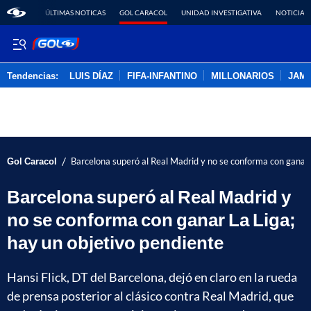
ÚLTIMAS NOTICAS
GOL CARACOL
UNIDAD INVESTIGATIVA
NOTICIAS
Tendencias:
LUIS DÍAZ
FIFA-INFANTINO
MILLONARIOS
JAM
PUBLICIDAD
/
Gol Caracol
Barcelona superó al Real Madrid y no se conforma con ganar 
Barcelona superó al Real Madrid y
no se conforma con ganar La Liga;
hay un objetivo pendiente
Hansi Flick, DT del Barcelona, dejó en claro en la rueda
de prensa posterior al clásico contra Real Madrid, que