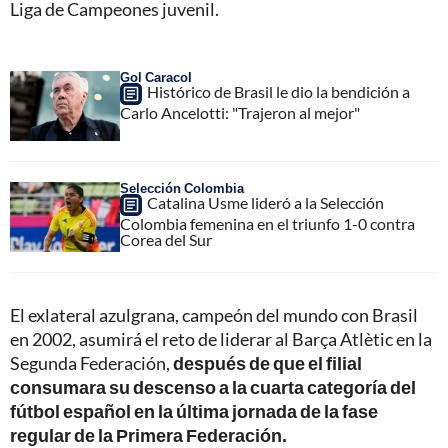
Liga de Campeones juvenil.
Gol Caracol
Histórico de Brasil le dio la bendición a
Carlo Ancelotti: "Trajeron al mejor"
Selección Colombia
Catalina Usme lideró a la Selección
Colombia femenina en el triunfo 1-0 contra
Corea del Sur
El exlateral azulgrana, campeón del mundo con Brasil
en 2002, asumirá el reto de liderar al Barça Atlètic en la
Segunda Federación,
después de que el filial
consumara su descenso a la cuarta categoría del
fútbol español en la última jornada de la fase
regular de la Primera Federación.