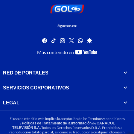
Síguenos en:
facebook
tiktok
instagram
twitter
whatsapp
google
youtube-
Más contenido en
footer
RED DE PORTALES
SERVICIOS CORPORATIVOS
LEGAL
El uso de este sitio web implica la aceptación de los
Términos y condiciones
y
Políticas de Tratamiento de la Información
de
CARACOL
TELEVISIÓN S.A.
Todos los Derechos Reservados D.R.A. Prohibida su
reproducción total o parcial, así como su traducción a cualquier idioma sin