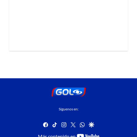
Síguenos en:
facebook
tiktok
instagram
twitter
whatsapp
google
youtube-
Más contenido en