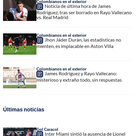
Colombianos en el exterior
Noticia de última hora de James
Rodríguez, tras ser borrado en Rayo Vallecano
vs. Real Madrid
Colombianos en el exterior
Jhon Jáder Durán, las estadísticas no
mienten, es implacable en Aston Villa
Colombianos en el exterior
James Rodríguez y Rayo Vallecano:
misterioso y extraño todo, sin respuestas
Últimas noticias
Gol Caracol
Inter Miami sintió la ausencia de Lionel