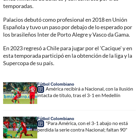
temporadas.
Palacios debutó como profesional en 2018 en Unión
Española y tuvo un paso por debajo de lo esperado por
los brasileños Inter de Porto Alegre y Vasco da Gama.
En 2023 regresó a Chile para jugar por el 'Cacique' y en
esta temporada participó en la obtención de la liga y la
Supercopa de su país.
Fútbol Colombiano
América recibirá a Nacional, con la ilusión
intacta de título, tras el 3-1 en Medellín
Fútbol Colombiano
"Para América, con el 3-1 abajo no está
perdida la serie contra Nacional; faltan 90"