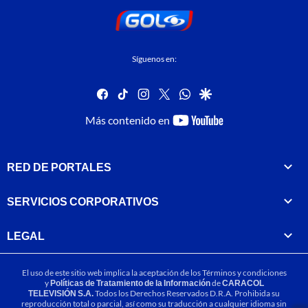
Síguenos en:
facebook
tiktok
instagram
twitter
whatsapp
google
youtube-
Más contenido en
footer
RED DE PORTALES
SERVICIOS CORPORATIVOS
LEGAL
El uso de este sitio web implica la aceptación de los
Términos y condiciones
y
Políticas de Tratamiento de la Información
de
CARACOL
TELEVISIÓN S.A.
Todos los Derechos Reservados D.R.A. Prohibida su
reproducción total o parcial, así como su traducción a cualquier idioma sin