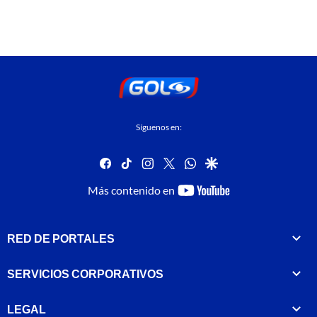
Síguenos en:
facebook
tiktok
instagram
twitter
whatsapp
google
youtube-
Más contenido en
footer
RED DE PORTALES
SERVICIOS CORPORATIVOS
LEGAL