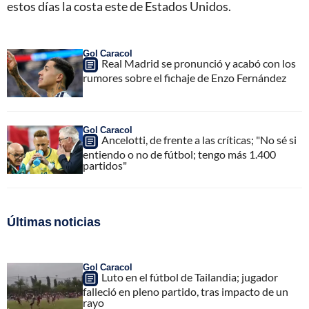
estos días la costa este de Estados Unidos.
Gol Caracol
Real Madrid se pronunció y acabó con los
rumores sobre el fichaje de Enzo Fernández
Gol Caracol
Ancelotti, de frente a las críticas; "No sé si
entiendo o no de fútbol; tengo más 1.400
partidos"
Últimas noticias
Gol Caracol
Luto en el fútbol de Tailandia; jugador
falleció en pleno partido, tras impacto de un
rayo