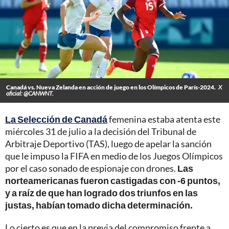
Canadá vs. Nueva Zelanda en acción de juego en los Olímpicos de París-2024.
X
oficial: @CANWNT.
La Selección de Canadá
femenina estaba atenta este
miércoles 31 de julio a la decisión del Tribunal de
Arbitraje Deportivo (TAS), luego de apelar la sanción
que le impuso la FIFA en medio de los Juegos Olímpicos
por el caso sonado de espionaje con drones.
Las
norteamericanas fueron castigadas con -6 puntos,
y a raíz de que han logrado dos triunfos en las
justas, habían tomado dicha determinación.
Lo cierto es que en la previa del compromiso frente a