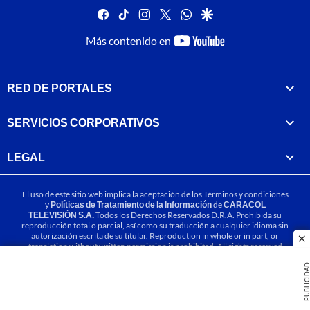
facebook
tiktok
instagram
twitter
whatsapp
google
youtube-
Más contenido en
footer
RED DE PORTALES
SERVICIOS CORPORATIVOS
LEGAL
El uso de este sitio web implica la aceptación de los
Términos y condiciones
y
Políticas de Tratamiento de la Información
de
CARACOL
TELEVISIÓN S.A.
Todos los Derechos Reservados D.R.A. Prohibida su
reproducción total o parcial, así como su traducción a cualquier idioma sin
autorización escrita de su titular. Reproduction in whole or in part, or
cl
translation without written permission is prohibited. All rights reserved
2025.
PUBLICIDA
MIEMBRO DE: