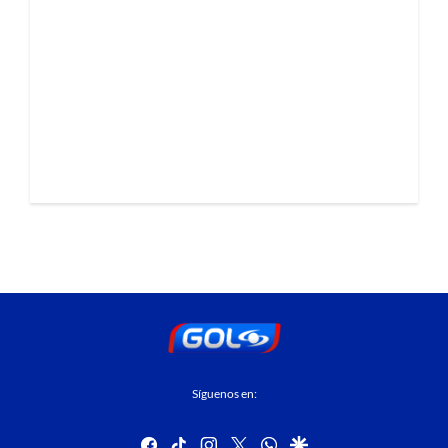
Síguenos en:
facebook
tiktok
instagram
twitter
whatsapp
google