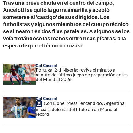
Tras una breve charla en el centro del campo,
Ancelotti se quitó la gorra amarilla y aceptó
someterse al 'castigo' de sus dirigidos. Los
futbolistas y algunos miembros del cuerpo técnico
se alinearon en dos filas paralelas. A algunos se los
veía frotándose las manos entre risas pícaras, a la
espera de que el técnico cruzase.
Gol Caracol
Portugal 2-1 Nigeria; reviva el minuto a
minuto del último juego de preparación antes
del Mundial 2026
Gol Caracol
Con Lionel Messi 'encendido', Argentina
inicia la defensa del título en un Mundial
récord