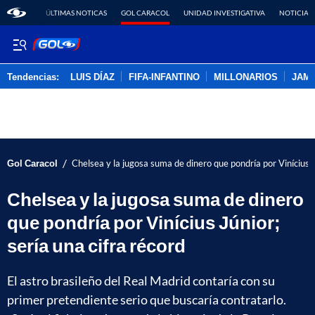
ÚLTIMAS NOTICAS
GOL CARACOL
UNIDAD INVESTIGATIVA
NOTICIAS
Tendencias:
LUIS DÍAZ
FIFA-INFANTINO
MILLONARIOS
JAM
PUBLICIDAD
/
Gol Caracol
Chelsea y la jugosa suma de dinero que pondría por Vinícius Jú
Chelsea y la jugosa suma de dinero
que pondría por Vinícius Júnior;
sería una cifra récord
El astro brasileño del Real Madrid contaría con su
primer pretendiente serio que buscaría contratarlo.