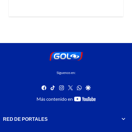
Síguenos en:
facebook
tiktok
instagram
twitter
whatsapp
google
youtube-
Más contenido en
footer
RED DE PORTALES