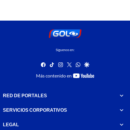
Síguenos en:
facebook
tiktok
instagram
twitter
whatsapp
google
youtube-
Más contenido en
footer
RED DE PORTALES
SERVICIOS CORPORATIVOS
LEGAL