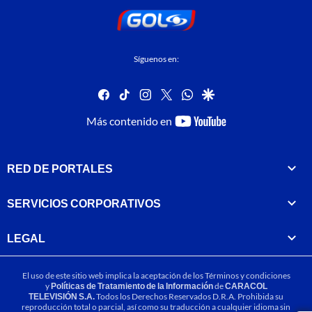
Síguenos en:
facebook
tiktok
instagram
twitter
whatsapp
google
youtube-
Más contenido en
footer
RED DE PORTALES
SERVICIOS CORPORATIVOS
LEGAL
El uso de este sitio web implica la aceptación de los
Términos y condiciones
y
Políticas de Tratamiento de la Información
de
CARACOL
TELEVISIÓN S.A.
Todos los Derechos Reservados D.R.A. Prohibida su
reproducción total o parcial, así como su traducción a cualquier idioma sin