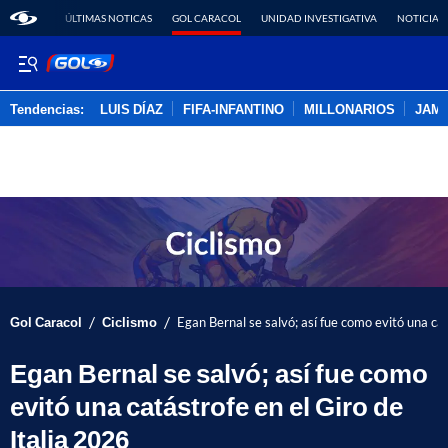
ÚLTIMAS NOTICAS
GOL CARACOL
UNIDAD INVESTIGATIVA
NOTICIAS
Tendencias:
LUIS DÍAZ
FIFA-INFANTINO
MILLONARIOS
JAM
PUBLICIDAD
/
/
Gol Caracol
Ciclismo
Egan Bernal se salvó; así fue como evitó una cat
Egan Bernal se salvó; así fue como
evitó una catástrofe en el Giro de
Italia 2026