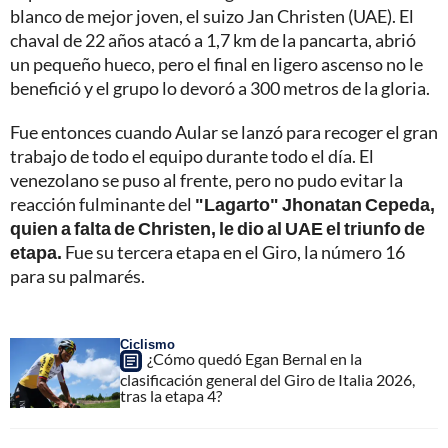
blanco de mejor joven, el suizo Jan Christen (UAE). El
chaval de 22 años atacó a 1,7 km de la pancarta, abrió
un pequeño hueco, pero el final en ligero ascenso no le
benefició y el grupo lo devoró a 300 metros de la gloria.
Fue entonces cuando Aular se lanzó para recoger el gran
trabajo de todo el equipo durante todo el día. El
venezolano se puso al frente, pero no pudo evitar la
reacción fulminante del
"Lagarto" Jhonatan Cepeda,
quien a falta de Christen, le dio al UAE el triunfo de
etapa.
Fue su tercera etapa en el Giro, la número 16
para su palmarés.
Ciclismo
¿Cómo quedó Egan Bernal en la
clasificación general del Giro de Italia 2026,
tras la etapa 4?