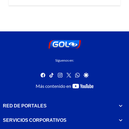
Síguenos en:
facebook
tiktok
instagram
twitter
whatsapp
google
youtube-
Más contenido en
footer
RED DE PORTALES
SERVICIOS CORPORATIVOS