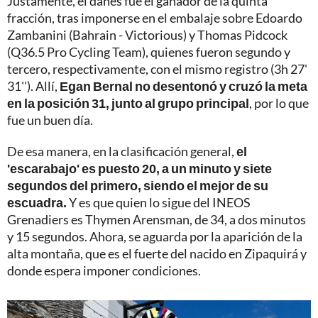
Justamente, el danés fue el ganador de la quinta
fracción, tras imponerse en el embalaje sobre Edoardo
Zambanini (Bahrain - Victorious) y Thomas Pidcock
(Q36.5 Pro Cycling Team), quienes fueron segundo y
tercero, respectivamente, con el mismo registro (3h 27'
31''). Allí,
Egan Bernal no desentonó y cruzó la meta
en la posición 31, junto al grupo principal
, por lo que
fue un buen día.
De esa manera, en la clasificación general,
el
'escarabajo' es puesto 20, a un minuto y siete
segundos del primero, siendo el mejor de su
escuadra.
Y es que quien lo sigue del INEOS
Grenadiers es Thymen Arensman, de 34, a dos minutos
y 15 segundos. Ahora, se aguarda por la aparición de la
alta montaña, que es el fuerte del nacido en Zipaquirá y
donde espera imponer condiciones.