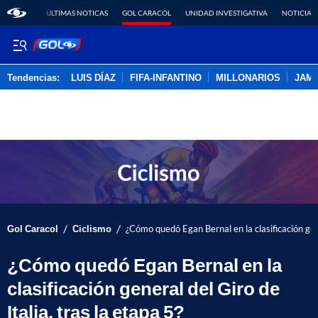
ÚLTIMAS NOTICAS
GOL CARACOL
UNIDAD INVESTIGATIVA
NOTICIAS
Tendencias:
LUIS DÍAZ
FIFA-INFANTINO
MILLONARIOS
JAM
PUBLICIDAD
/
/
Gol Caracol
Ciclismo
¿Cómo quedó Egan Bernal en la clasificación gene
¿Cómo quedó Egan Bernal en la
clasificación general del Giro de
Italia, tras la etapa 5?