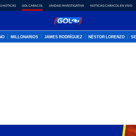
S NOTICAS
GOL CARACOL
UNIDAD INVESTIGATIVA
NOTICIAS CARACOL EN VIVO
INO
MILLONARIOS
JAMES RODRÍGUEZ
NÉSTOR LORENZO
SE
PUBLICIDAD