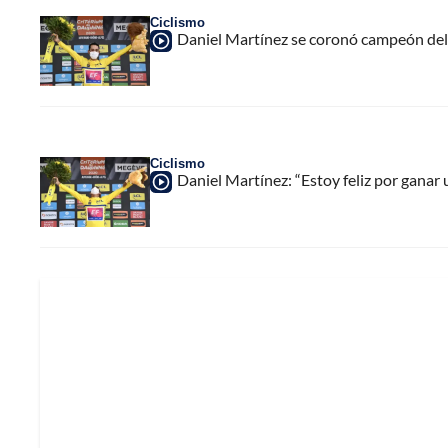
Ciclismo
Daniel Martínez se coronó campeón del
Ciclismo
Daniel Martínez: “Estoy feliz por ganar