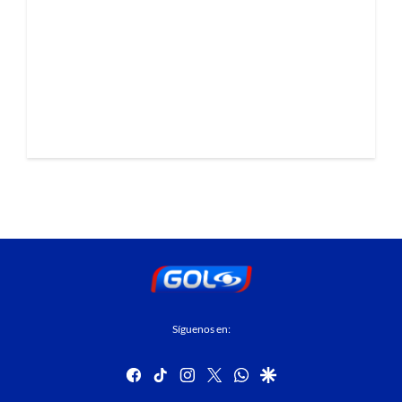
Síguenos en:
facebook
tiktok
instagram
twitter
whatsapp
google