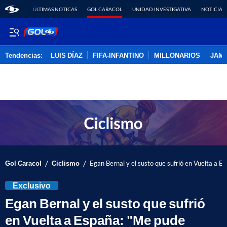
ÚLTIMAS NOTICAS
GOL CARACOL
UNIDAD INVESTIGATIVA
NOTICIAS
Tendencias:
LUIS DÍAZ
FIFA-INFANTINO
MILLONARIOS
JAM
PUBLICIDAD
/
/
Gol Caracol
Ciclismo
Egan Bernal y el susto que sufrió en Vuelta a 
Exclusivo
Egan Bernal y el susto que sufrió
en Vuelta a España: "Me pude