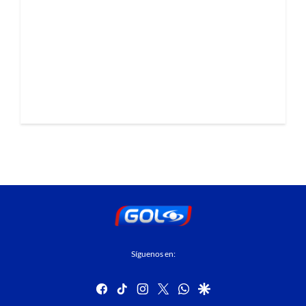
Síguenos en:
facebook
tiktok
instagram
twitter
whatsapp
google