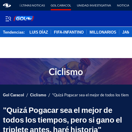
ÚLTIMAS NOTICAS
GOL CARACOL
UNIDAD INVESTIGATIVA
NOTICIAS
Tendencias:
LUIS DÍAZ
FIFA-INFANTINO
MILLONARIOS
JAM
PUBLICIDAD
/
/
Gol Caracol
Ciclismo
"Quizá Pogacar sea el mejor de todos los tiempos
"Quizá Pogacar sea el mejor de
todos los tiempos, pero si gano el
triplete antes, haré historia"