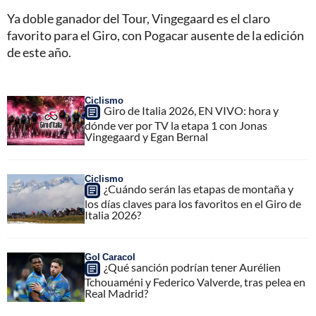
Ya doble ganador del Tour, Vingegaard es el claro
favorito para el Giro, con Pogacar ausente de la edición
de este año.
Ciclismo
Giro de Italia 2026, EN VIVO: hora y
dónde ver por TV la etapa 1 con Jonas
Vingegaard y Egan Bernal
Ciclismo
¿Cuándo serán las etapas de montaña y
los días claves para los favoritos en el Giro de
Italia 2026?
Gol Caracol
¿Qué sanción podrían tener Aurélien
Tchouaméni y Federico Valverde, tras pelea en
Real Madrid?