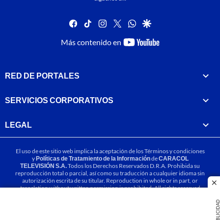
facebook
tiktok
instagram
twitter
whatsapp
google
youtube-
Más contenido en
footer
RED DE PORTALES
SERVICIOS CORPORATIVOS
LEGAL
El uso de este sitio web implica la aceptación de los
Términos y condiciones
y
Políticas de Tratamiento de la Información
de
CARACOL
TELEVISIÓN S.A.
Todos los Derechos Reservados D.R.A. Prohibida su
reproducción total o parcial, así como su traducción a cualquier idioma sin
autorización escrita de su titular. Reproduction in whole or in part, or
cl
translation without written permission is prohibited. All rights reserved
2025.
PUBLICIDA
MIEMBRO DE: