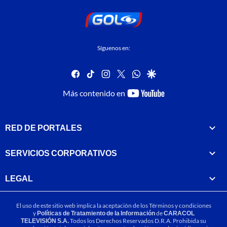
Síguenos en:
facebook
tiktok
instagram
twitter
whatsapp
google
youtube-
Más contenido en
footer
RED DE PORTALES
SERVICIOS CORPORATIVOS
LEGAL
El uso de este sitio web implica la aceptación de los
Términos y condiciones
y
Políticas de Tratamiento de la Información
de
CARACOL
TELEVISIÓN S.A.
Todos los Derechos Reservados D.R.A. Prohibida su