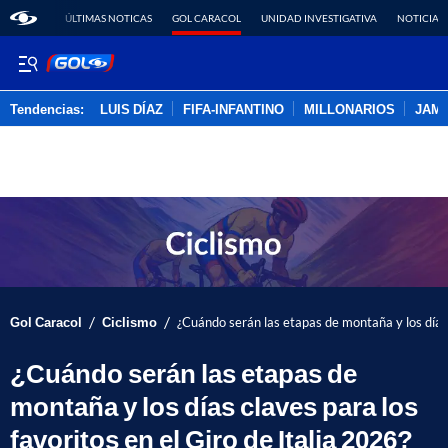
ÚLTIMAS NOTICAS
GOL CARACOL
UNIDAD INVESTIGATIVA
NOTICIAS
Tendencias:
LUIS DÍAZ
FIFA-INFANTINO
MILLONARIOS
JAM
PUBLICIDAD
/
/
Gol Caracol
Ciclismo
¿Cuándo serán las etapas de montaña y los días 
¿Cuándo serán las etapas de
montaña y los días claves para los
favoritos en el Giro de Italia 2026?