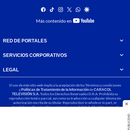
facebook
tiktok
instagram
twitter
whatsapp
google
youtube-
Más contenido en
footer
RED DE PORTALES
SERVICIOS CORPORATIVOS
LEGAL
El uso de este sitio web implica la aceptación de los
Términos y condiciones
y
Políticas de Tratamiento de la Información
de
CARACOL
TELEVISIÓN S.A.
Todos los Derechos Reservados D.R.A. Prohibida su
reproducción total o parcial, así como su traducción a cualquier idioma sin
autorización escrita de su titular. Reproduction in whole or in part, or
cl
translation without written permission is prohibited. All rights reserved
2025.
PUBLICIDA
MIEMBRO DE: