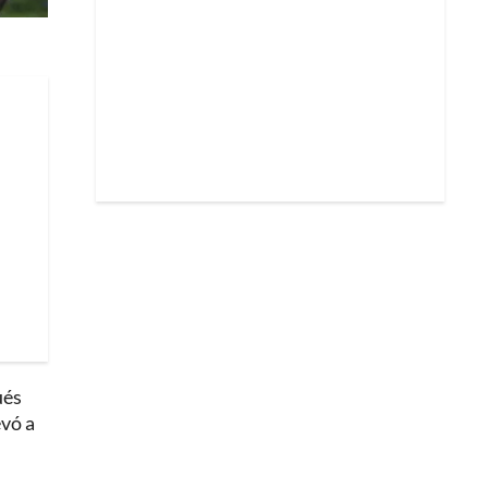
ués
evó a