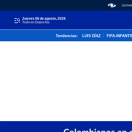
ÚLTIMA
jueves 06 de agosto, 2026
Todo en Deportes
Tendencias:
LUIS DÍAZ
FIFA-INFANT