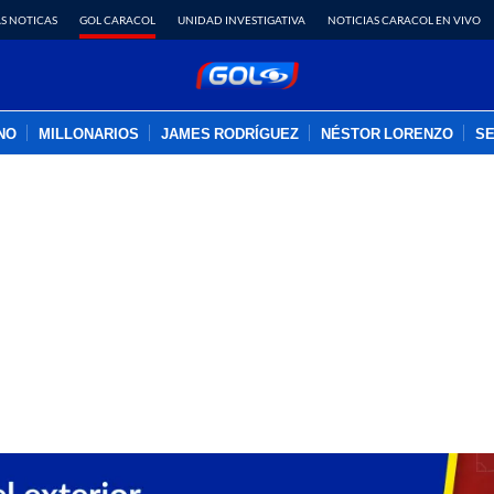
S NOTICAS
GOL CARACOL
UNIDAD INVESTIGATIVA
NOTICIAS CARACOL EN VIVO
INO
MILLONARIOS
JAMES RODRÍGUEZ
NÉSTOR LORENZO
SE
PUBLICIDAD