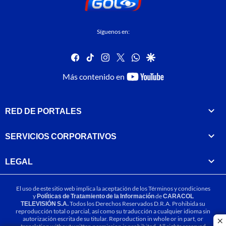
Síguenos en:
facebook
tiktok
instagram
twitter
whatsapp
google
youtube-
Más contenido en
footer
RED DE PORTALES
SERVICIOS CORPORATIVOS
LEGAL
El uso de este sitio web implica la aceptación de los
Términos y condiciones
y
Políticas de Tratamiento de la Información
de
CARACOL
TELEVISIÓN S.A.
Todos los Derechos Reservados D.R.A. Prohibida su
reproducción total o parcial, así como su traducción a cualquier idioma sin
autorización escrita de su titular. Reproduction in whole or in part, or
cl