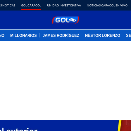
S NOTICAS
GOL CARACOL
UNIDAD INVESTIGATIVA
NOTICIAS CARACOL EN VIVO
INO
MILLONARIOS
JAMES RODRÍGUEZ
NÉSTOR LORENZO
SE
PUBLICIDAD