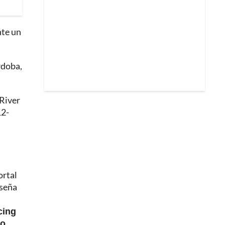
nte un
rdoba,
 River
12-
ortal
eseña
,
cing
lo