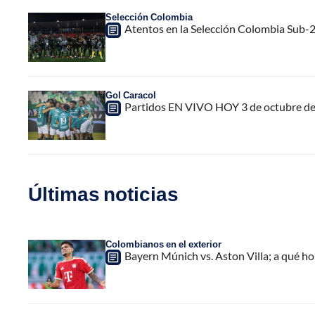
Selección Colombia
Atentos en la Selección Colombia Sub-20
Gol Caracol
Partidos EN VIVO HOY 3 de octubre del
Últimas noticias
Colombianos en el exterior
Bayern Múnich vs. Aston Villa; a qué h