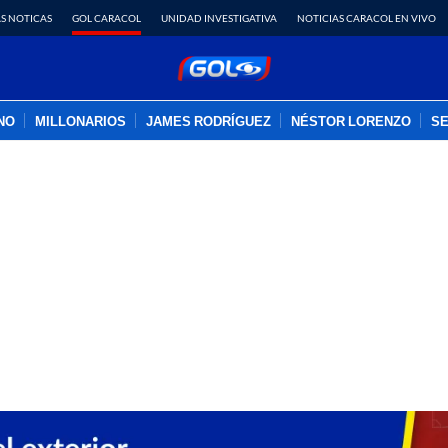
S NOTICAS
GOL CARACOL
UNIDAD INVESTIGATIVA
NOTICIAS CARACOL EN VIVO
INO
MILLONARIOS
JAMES RODRÍGUEZ
NÉSTOR LORENZO
SE
PUBLICIDAD