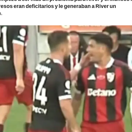
sos eran deficitarios y le generaban a River un
n.