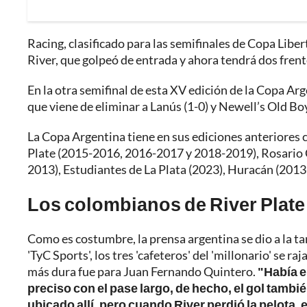
Racing, clasificado para las semifinales de Copa Lib
River, que golpeó de entrada y ahora tendrá dos frent
En la otra semifinal de esta XV edición de la Copa A
que viene de eliminar a Lanús (1-0) y Newell’s Old Boy
La Copa Argentina tiene en sus ediciones anteriores
Plate (2015-2016, 2016-2017 y 2018-2019), Rosario 
2013), Estudiantes de La Plata (2023), Huracán (2013
Los colombianos de River Plate 
Como es costumbre, la prensa argentina se dio a la tar
'TyC Sports', los tres 'cafeteros' del 'millonario' se 
más dura fue para Juan Fernando Quintero.
"Había e
preciso con el pase largo, de hecho, el gol tambi
ubicado allí, pero cuando River perdió la pelota