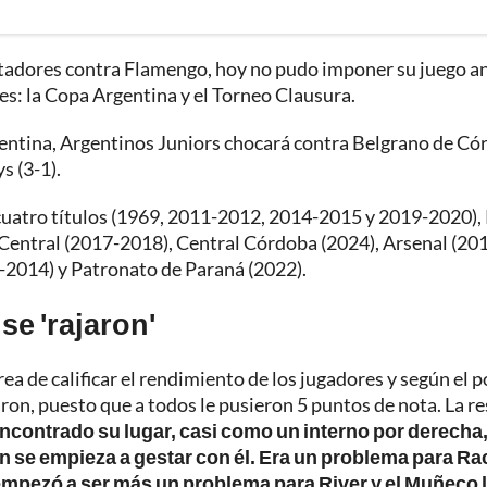
ertadores contra Flamengo, hoy no pudo imponer su juego a
es: la Copa Argentina y el Torneo Clausura.
rgentina, Argentinos Juniors chocará contra Belgrano de Có
s (3-1).
 cuatro títulos (1969, 2011-2012, 2014-2015 y 2019-2020),
Central (2017-2018), Central Córdoba (2024), Arsenal (20
-2014) y Patronato de Paraná (2022).
se 'rajaron'
ea de calificar el rendimiento de los jugadores y según el p
rajaron, puesto que a todos le pusieron 5 puntos de nota. La r
ncontrado su lugar, casi como un interno por derecha
én se empieza a gestar con él. Era un problema para Ra
, empezó a ser más un problema para River y el Muñeco 