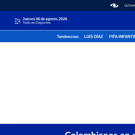
ÚLTIMA
jueves 06 de agosto, 2026
Todo en Deportes
Tendencias:
LUIS DÍAZ
FIFA-INFANT