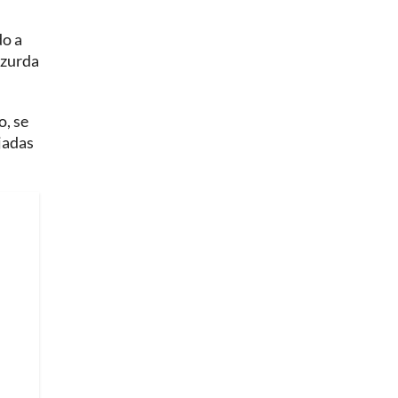
do a
 zurda
o, se
ajadas