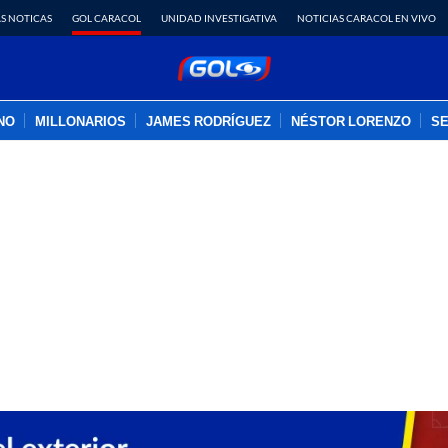
S NOTICAS
GOL CARACOL
UNIDAD INVESTIGATIVA
NOTICIAS CARACOL EN VIVO
INO
MILLONARIOS
JAMES RODRÍGUEZ
NÉSTOR LORENZO
SE
PUBLICIDAD