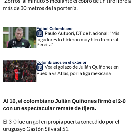
'Zorros' al minuto 5 mediante el cobro de un tiro libre a
más de 30 metros de la portería.
Fútbol Colombiano
Paulo Autuori, DT de Nacional: "Mis
jugadores lo hicieron muy bien frente al
Pereira"
Colombianos en el exterior
Vea el golazo de Julián Quiñones en
Puebla vs Atlas, por la liga mexicana
Al 16, el colombiano Julián Quiñones firmó el 2-0
con un espectacular remate de tijera.
El 3-0 fue un gol en propia puerta concedido por el
uruguayo Gastón Silva al 51.