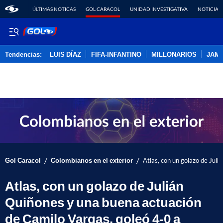
ÚLTIMAS NOTICAS
GOL CARACOL
UNIDAD INVESTIGATIVA
NOTICIAS
Tendencias:
LUIS DÍAZ
FIFA-INFANTINO
MILLONARIOS
JAM
PUBLICIDAD
/
/
Gol Caracol
Colombianos en el exterior
Atlas, con un golazo de Jul
Atlas, con un golazo de Julián
Quiñones y una buena actuación
de Camilo Vargas, goleó 4-0 a