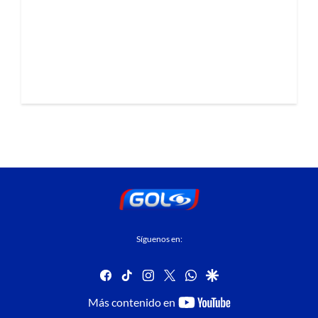
Síguenos en:
facebook
tiktok
instagram
twitter
whatsapp
google
youtube-
Más contenido en
footer