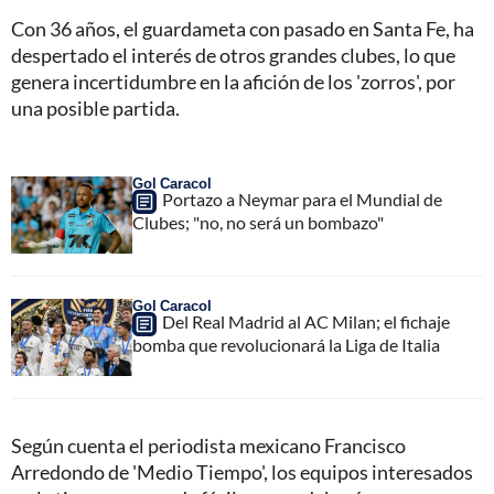
Con 36 años, el guardameta con pasado en Santa Fe, ha
despertado el interés de otros grandes clubes, lo que
genera incertidumbre en la afición de los 'zorros', por
una posible partida.
Gol Caracol
Portazo a Neymar para el Mundial de
Clubes; "no, no será un bombazo"
Gol Caracol
Del Real Madrid al AC Milan; el fichaje
bomba que revolucionará la Liga de Italia
Según cuenta el periodista mexicano Francisco
Arredondo de 'Medio Tiempo', los equipos interesados