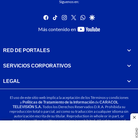
Síguenos en:
facebook
tiktok
instagram
twitter
whatsapp
google
youtube-
Más contenido en
footer
RED DE PORTALES
SERVICIOS CORPORATIVOS
LEGAL
El uso de este sitio web implica la aceptación de los
Términos y condiciones
y
Políticas de Tratamiento de la Información
de
CARACOL
TELEVISIÓN S.A.
Todos los Derechos Reservados D.R.A. Prohibida su
reproducción total o parcial, así como su traducción a cualquier idioma sin
autorización escrita de su titular. Reproduction in whole or in part, or
cl
translation without written permission is prohibited. All rights reserved
2025.
PUBLICIDA