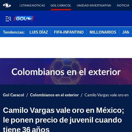
ÚLTIMAS NOTICAS
GOL CARACOL
UNIDAD INVESTIGATIVA
NOTICIAS
Tendencias:
LUIS DÍAZ
FIFA-INFANTINO
MILLONARIOS
JAM
PUBLICIDAD
/
/
Gol Caracol
Colombianos en el exterior
Camilo Vargas vale oro en M
Camilo Vargas vale oro en México;
le ponen precio de juvenil cuando
tiene 36 años