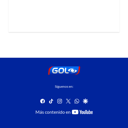
Síguenos en:
facebook
tiktok
instagram
twitter
whatsapp
google
youtube-
Más contenido en
footer