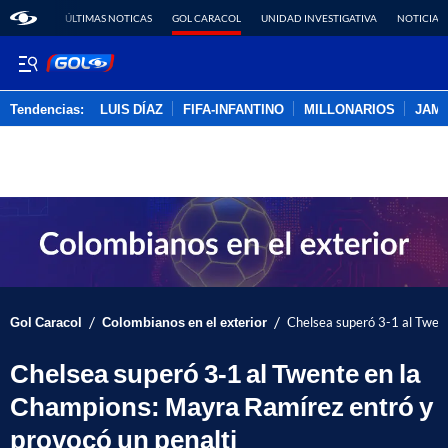
ÚLTIMAS NOTICAS
GOL CARACOL
UNIDAD INVESTIGATIVA
NOTICIAS
Tendencias:
LUIS DÍAZ
FIFA-INFANTINO
MILLONARIOS
JAM
PUBLICIDAD
/
/
Gol Caracol
Colombianos en el exterior
Chelsea superó 3-1 al Twen
Chelsea superó 3-1 al Twente en la
Champions: Mayra Ramírez entró y
provocó un penalti