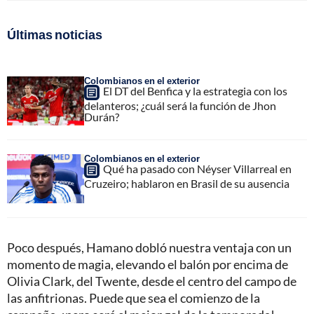
Últimas noticias
Colombianos en el exterior
El DT del Benfica y la estrategia con los
delanteros; ¿cuál será la función de Jhon
Durán?
Colombianos en el exterior
Qué ha pasado con Néyser Villarreal en
Cruzeiro; hablaron en Brasil de su ausencia
Poco después, Hamano dobló nuestra ventaja con un
momento de magia, elevando el balón por encima de
Olivia Clark, del Twente, desde el centro del campo de
las anfitrionas. Puede que sea el comienzo de la