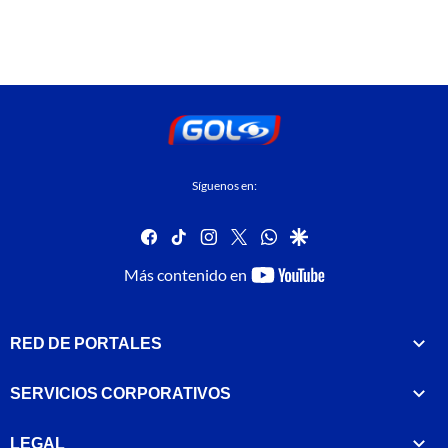
Síguenos en:
facebook
tiktok
instagram
twitter
whatsapp
google
youtube-
Más contenido en
footer
RED DE PORTALES
SERVICIOS CORPORATIVOS
LEGAL