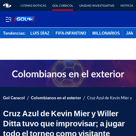
ÚLTIMAS NOTICAS
GOL CARACOL
UNIDAD INVESTIGATIVA
NOTICIAS
Tendencias:
LUIS DÍAZ
FIFA-INFANTINO
MILLONARIOS
JAM
PUBLICIDAD
/
/
Gol Caracol
Colombianos en el exterior
Cruz Azul de Kevin Mier y Wi
Cruz Azul de Kevin Mier y Willer
Ditta tuvo que improvisar; a jugar
todo el torneo como visitante