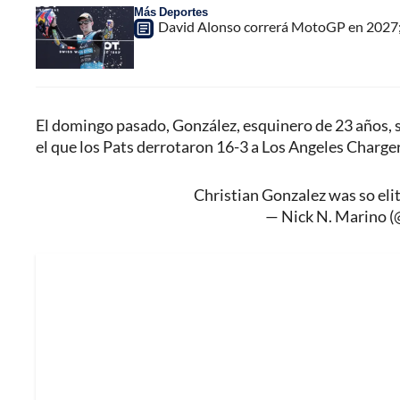
Más Deportes
David Alonso correrá MotoGP en 2027;
El domingo pasado, González, esquinero de 23 años, s
el que los Pats derrotaron 16-3 a Los Angeles Charger
Christian Gonzalez was so eli
— Nick N. Marino 