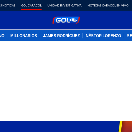
S NOTICAS
GOL CARACOL
UNIDAD INVESTIGATIVA
NOTICIAS CARACOL EN VIVO
INO
MILLONARIOS
JAMES RODRÍGUEZ
NÉSTOR LORENZO
SE
PUBLICIDAD