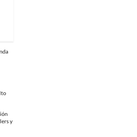
onda
lto
ción
lers y