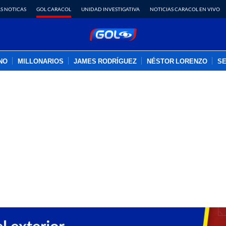
S NOTICAS
GOL CARACOL
UNIDAD INVESTIGATIVA
NOTICIAS CARACOL EN VIVO
INO
MILLONARIOS
JAMES RODRÍGUEZ
NÉSTOR LORENZO
SE
PUBLICIDAD