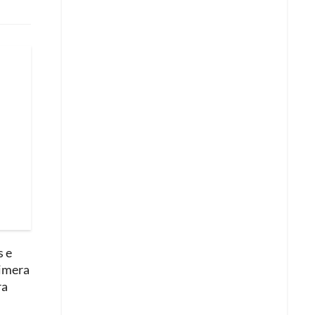
s e
rimera
ra