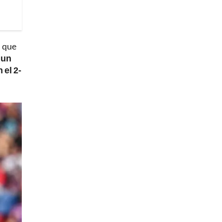
, que
 un
 el 2-