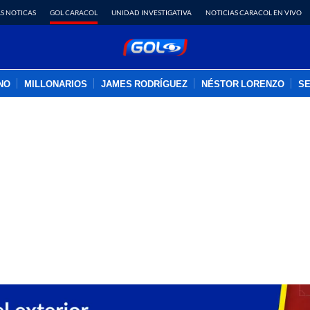
S NOTICAS
GOL CARACOL
UNIDAD INVESTIGATIVA
NOTICIAS CARACOL EN VIVO
INO
MILLONARIOS
JAMES RODRÍGUEZ
NÉSTOR LORENZO
SE
PUBLICIDAD