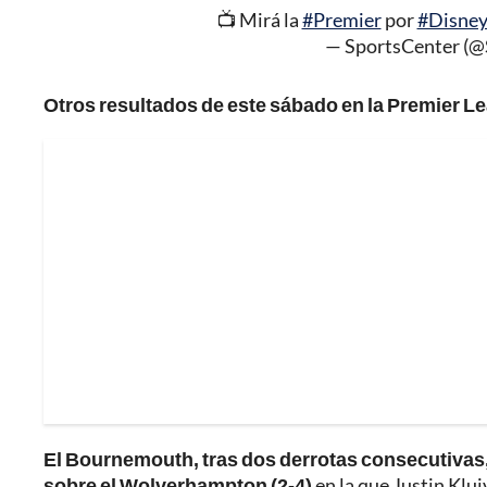
📺 Mirá la
#Premier
por
#Disney
— SportsCenter (
Otros resultados de este sábado en la Premier L
El Bournemouth, tras dos derrotas consecutivas, 
sobre el Wolverhampton (2-4)
en la que Justin Klui