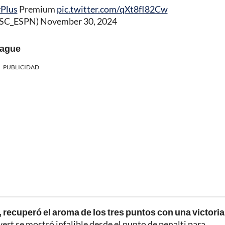
Plus
Premium
pic.twitter.com/qXt8fI82Cw
@SC_ESPN)
November 30, 2024
eague
PUBLICIDAD
recuperó el aroma de los tres puntos con una victoria
vert se mostró infalible desde el punto de penalti para