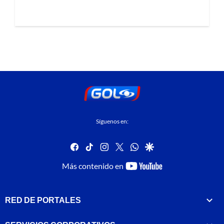
Síguenos en:
facebook
tiktok
instagram
twitter
whatsapp
google
youtube-
Más contenido en
footer
RED DE PORTALES