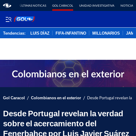
ÚLTIMAS NOTICAS
GOL CARACOL
UNIDAD INVESTIGATIVA
NOTICIAS
Tendencias:
LUIS DÍAZ
FIFA-INFANTINO
MILLONARIOS
JAM
PUBLICIDAD
/
/
Gol Caracol
Colombianos en el exterior
Desde Portugal revelan la v
Desde Portugal revelan la verdad
sobre el acercamiento del
Fenerbahçe por Luis Javier Suárez