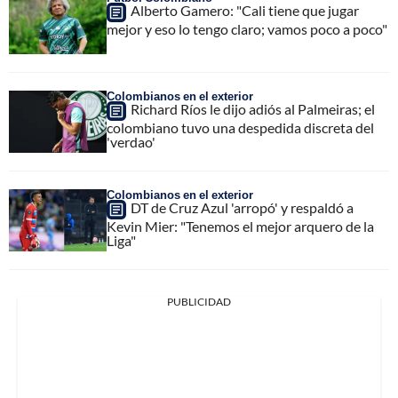
Alberto Gamero: "Cali tiene que jugar
mejor y eso lo tengo claro; vamos poco a poco"
Colombianos en el exterior
Richard Ríos le dijo adiós al Palmeiras; el
colombiano tuvo una despedida discreta del
'verdao'
Colombianos en el exterior
DT de Cruz Azul 'arropó' y respaldó a
Kevin Mier: "Tenemos el mejor arquero de la
Liga"
PUBLICIDAD