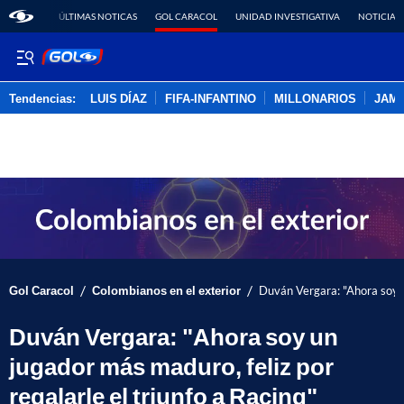
ÚLTIMAS NOTICAS
GOL CARACOL
UNIDAD INVESTIGATIVA
NOTICIAS
Tendencias:
LUIS DÍAZ
FIFA-INFANTINO
MILLONARIOS
JAM
PUBLICIDAD
/
/
Gol Caracol
Colombianos en el exterior
Duván Vergara: "Ahora soy un
Duván Vergara: "Ahora soy un
jugador más maduro, feliz por
regalarle el triunfo a Racing"