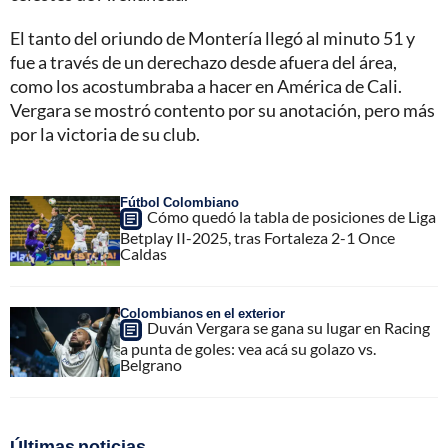
El tanto del oriundo de Montería llegó al minuto 51 y
fue a través de un derechazo desde afuera del área,
como los acostumbraba a hacer en América de Cali.
Vergara se mostró contento por su anotación, pero más
por la victoria de su club.
Fútbol Colombiano
Cómo quedó la tabla de posiciones de Liga
Betplay II-2025, tras Fortaleza 2-1 Once
Caldas
Colombianos en el exterior
Duván Vergara se gana su lugar en Racing
a punta de goles: vea acá su golazo vs.
Belgrano
Últimas noticias