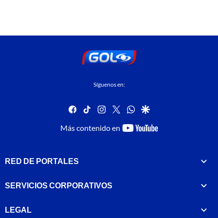
Síguenos en:
facebook
tiktok
instagram
twitter
whatsapp
google
youtube-
Más contenido en
footer
RED DE PORTALES
SERVICIOS CORPORATIVOS
LEGAL