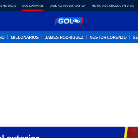
S NOTICAS
GOL CARACOL
UNIDAD INVESTIGATIVA
NOTICIAS CARACOL EN VIVO
INO
MILLONARIOS
JAMES RODRÍGUEZ
NÉSTOR LORENZO
SE
PUBLICIDAD