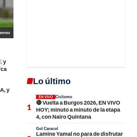
prensa
',
y
rca
Lo último
A, y
Ciclismo
EN VIVO
🔴 Vuelta a Burgos 2026, EN VIVO
HOY; minuto a minuto de la etapa
4, con Nairo Quintana
Gol Caracol
Lamine Yamal no para de disfrutar