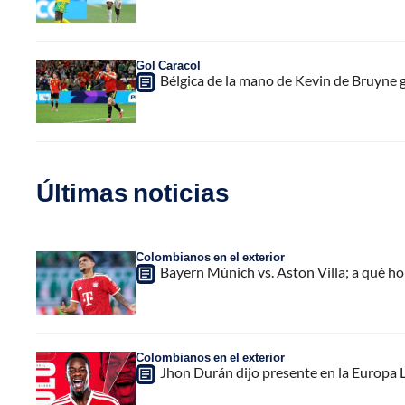
Gol Caracol
Bélgica de la mano de Kevin de Bruyne go
Últimas noticias
Colombianos en el exterior
Bayern Múnich vs. Aston Villa; a qué h
Colombianos en el exterior
Jhon Durán dijo presente en la Europa L