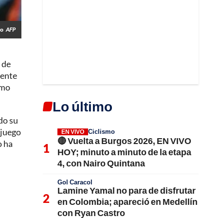
go
AFP
de
dente
omo
Lo último
do su
 juego
Ciclismo
EN VIVO
🔴 Vuelta a Burgos 2026, EN VIVO
o ha
HOY; minuto a minuto de la etapa
4, con Nairo Quintana
Gol Caracol
Lamine Yamal no para de disfrutar
en Colombia; apareció en Medellín
con Ryan Castro