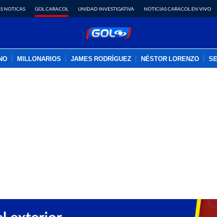
S NOTICAS
GOL CARACOL
UNIDAD INVESTIGATIVA
NOTICIAS CARACOL EN VIVO
INO
MILLONARIOS
JAMES RODRÍGUEZ
NÉSTOR LORENZO
SE
PUBLICIDAD