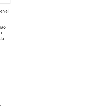
en el
engo
u
ndo