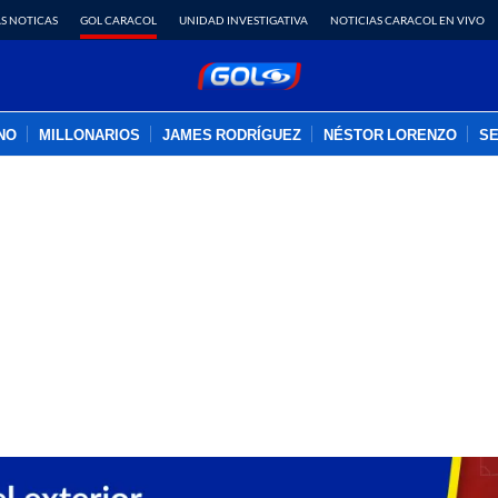
S NOTICAS
GOL CARACOL
UNIDAD INVESTIGATIVA
NOTICIAS CARACOL EN VIVO
INO
MILLONARIOS
JAMES RODRÍGUEZ
NÉSTOR LORENZO
SE
PUBLICIDAD