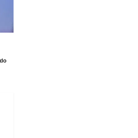
ido
n