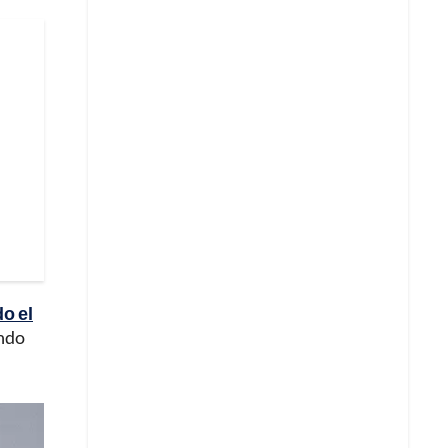
do el
undo