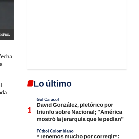
ridfem.
 fecha
la
Lo último
l
ada
Gol Caracol
David González, pletórico por
triunfo sobre Nacional; "América
mostró la jerarquía que le pedían"
Fútbol Colombiano
“Tenemos mucho por corregir”: