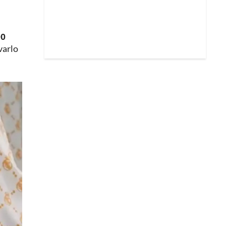
00
varlo