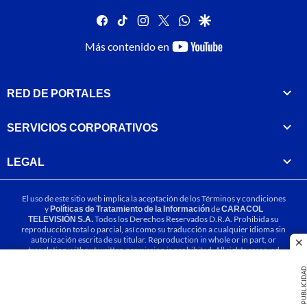
facebook
tiktok
instagram
twitter
whatsapp
google
youtube-
Más contenido en
footer
RED DE PORTALES
SERVICIOS CORPORATIVOS
LEGAL
El uso de este sitio web implica la aceptación de los
Términos y condiciones
y
Políticas de Tratamiento de la Información
de
CARACOL
TELEVISIÓN S.A.
Todos los Derechos Reservados D.R.A. Prohibida su
reproducción total o parcial, así como su traducción a cualquier idioma sin
autorización escrita de su titular. Reproduction in whole or in part, or
cl
translation without written permission is prohibited. All rights reserved
2025.
PUBLICIDA
MIEMBRO DE: