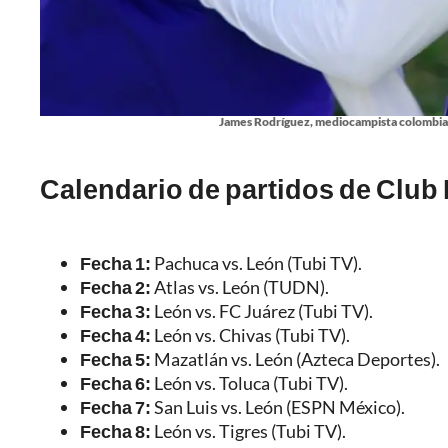
James Rodríguez, mediocampista colombia
Calendario de partidos de Club 
Fecha 1:
Pachuca vs. León (Tubi TV).
Fecha 2:
Atlas vs. León (TUDN).
Fecha 3:
León vs. FC Juárez (Tubi TV).
Fecha 4:
León vs. Chivas (Tubi TV).
Fecha 5:
Mazatlán vs. León (Azteca Deportes).
Fecha 6:
León vs. Toluca (Tubi TV).
Fecha 7:
San Luis vs. León (ESPN México).
Fecha 8:
León vs. Tigres (Tubi TV).