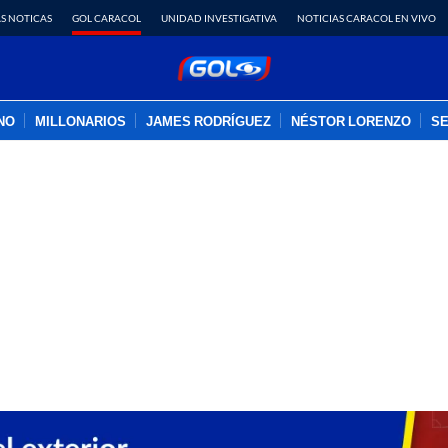
S NOTICAS
GOL CARACOL
UNIDAD INVESTIGATIVA
NOTICIAS CARACOL EN VIVO
INO
MILLONARIOS
JAMES RODRÍGUEZ
NÉSTOR LORENZO
SE
PUBLICIDAD