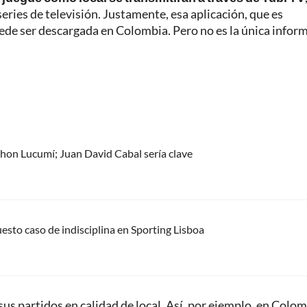
series de televisión. Justamente, esa aplicación, que es
ede ser descargada en Colombia. Pero no es la única infor
 Jhon Lucumí; Juan David Cabal sería clave
uesto caso de indisciplina en Sporting Lisboa
us partidos en calidad de local. Así, por ejemplo, en Colom