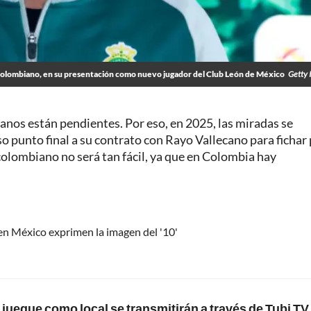
olombiano, en su presentación como nuevo jugador del Club León de México
Getty 
ianos están pendientes. Por eso, en 2025, las miradas se
 punto final a su contrato con Rayo Vallecano para fichar 
 colombiano no será tan fácil, ya que en Colombia hay
en México exprimen la imagen del '10'
uegue como local se transmitirán a través de Tubi TV