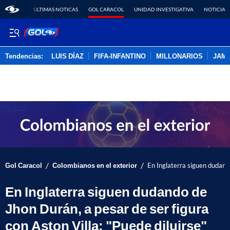
ÚLTIMAS NOTICAS
GOL CARACOL
UNIDAD INVESTIGATIVA
NOTICIAS
Tendencias:
LUIS DÍAZ
FIFA-INFANTINO
MILLONARIOS
JAM
PUBLICIDAD
/
/
Gol Caracol
Colombianos en el exterior
En Inglaterra siguen dudando
En Inglaterra siguen dudando de
Jhon Durán, a pesar de ser figura
con Aston Villa: "Puede diluirse"