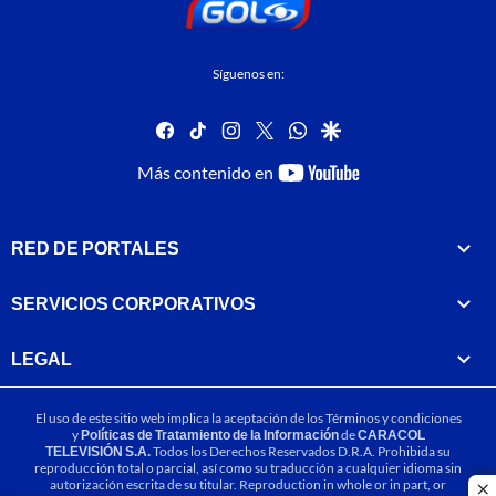
Síguenos en:
facebook
tiktok
instagram
twitter
whatsapp
google
youtube-
Más contenido en
footer
RED DE PORTALES
SERVICIOS CORPORATIVOS
LEGAL
El uso de este sitio web implica la aceptación de los
Términos y condiciones
y
Políticas de Tratamiento de la Información
de
CARACOL
TELEVISIÓN S.A.
Todos los Derechos Reservados D.R.A. Prohibida su
reproducción total o parcial, así como su traducción a cualquier idioma sin
autorización escrita de su titular. Reproduction in whole or in part, or