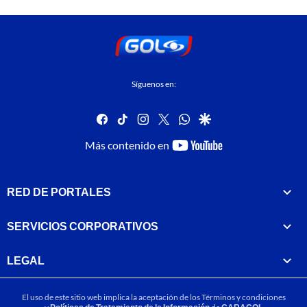
Síguenos en:
facebook
tiktok
instagram
twitter
whatsapp
google
youtube-
Más contenido en
footer
RED DE PORTALES
SERVICIOS CORPORATIVOS
LEGAL
El uso de este sitio web implica la aceptación de los
Términos y condiciones