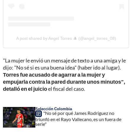
A post shared by Angel Torres 🎩 (@angel_torres_08)
"La mujer le envió un mensaje de texto a una amiga y le
dijo: "No sé si es una buena idea" (haber ido al lugar).
Torres fue acusado de agarrar a la mujer y
empujarla contra la pared durante unos minutos",
detalló en el juicio
el fiscal del caso.
Selección Colombia
"No sé por qué James Rodríguez no
triunfó en el Rayo Vallecano, es un fuera de
serie"