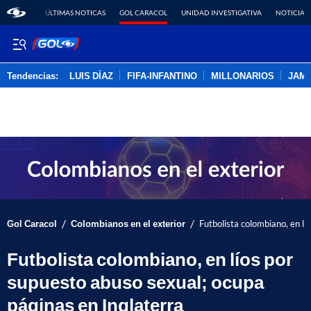
ÚLTIMAS NOTICAS
GOL CARACOL
UNIDAD INVESTIGATIVA
NOTICIAS
Tendencias:
LUIS DÍAZ
FIFA-INFANTINO
MILLONARIOS
JAM
PUBLICIDAD
/
/
Gol Caracol
Colombianos en el exterior
Futbolista colombiano, en lí
Futbolista colombiano, en líos por
supuesto abuso sexual; ocupa
páginas en Inglaterra