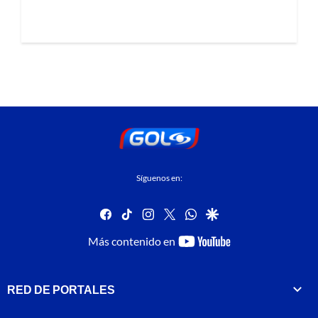
Síguenos en:
facebook
tiktok
instagram
twitter
whatsapp
google
youtube-
Más contenido en
footer
RED DE PORTALES