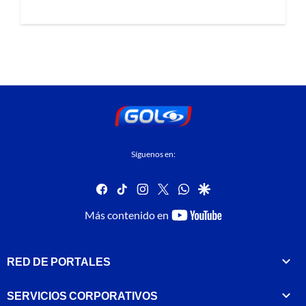
Síguenos en:
facebook
tiktok
instagram
twitter
whatsapp
google
youtube-
Más contenido en
footer
RED DE PORTALES
SERVICIOS CORPORATIVOS