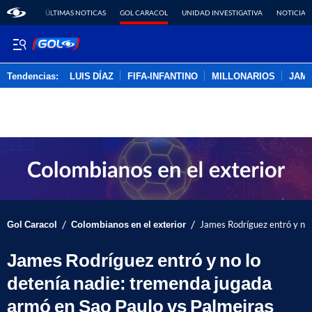
ÚLTIMAS NOTICAS
GOL CARACOL
UNIDAD INVESTIGATIVA
NOTICIAS
Tendencias:
LUIS DÍAZ
FIFA-INFANTINO
MILLONARIOS
JAM
PUBLICIDAD
/
/
Gol Caracol
Colombianos en el exterior
James Rodríguez entró y no 
James Rodríguez entró y no lo
detenía nadie: tremenda jugada
armó en Sao Paulo vs Palmeiras