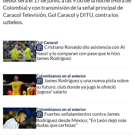
debut será el 17 de junio, a las 9:00 de la noche (Hora de
Colombia) y con transmisión de la señal principal de
Caracol Televisión, Gol Caracol y DITU, contra los
uzbekos.
Gol Caracol
Cristiano Ronaldo dio asistencia con Al
Nassr y lo comparan con pase que le hizo
James Rodríguez
Colombianos en el exterior
James Rodríguez y una nueva pista sobre
su futuro; club donde ya jugó le ofreció
'jugoso' salario
Colombianos en el exterior
Fuertes señalamientos contra James
Rodríguez desde México; "En León dejó más
dudas que certezas"