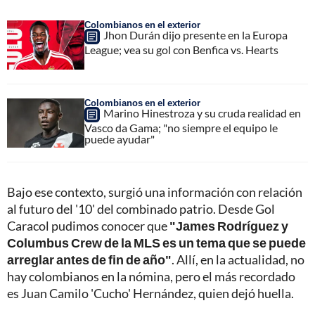
Colombianos en el exterior
Jhon Durán dijo presente en la Europa
League; vea su gol con Benfica vs. Hearts
Colombianos en el exterior
Marino Hinestroza y su cruda realidad en
Vasco da Gama; "no siempre el equipo le
puede ayudar"
Bajo ese contexto, surgió una información con relación
al futuro del '10' del combinado patrio. Desde Gol
Caracol pudimos conocer que
"James Rodríguez y
Columbus Crew de la MLS es un tema que se puede
arreglar antes de fin de año"
. Allí, en la actualidad, no
hay colombianos en la nómina, pero el más recordado
es Juan Camilo 'Cucho' Hernández, quien dejó huella.