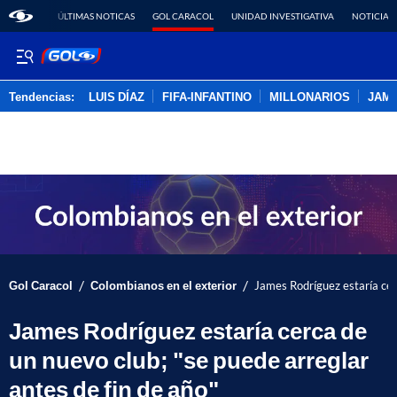
ÚLTIMAS NOTICAS
GOL CARACOL
UNIDAD INVESTIGATIVA
NOTICIAS
Tendencias:
LUIS DÍAZ
FIFA-INFANTINO
MILLONARIOS
JAM
PUBLICIDAD
/
/
Gol Caracol
Colombianos en el exterior
James Rodríguez estaría cerc
James Rodríguez estaría cerca de
un nuevo club; "se puede arreglar
antes de fin de año"