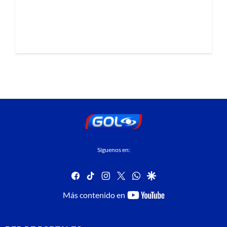
Síguenos en:
facebook
tiktok
instagram
twitter
whatsapp
google
youtube-
Más contenido en
footer