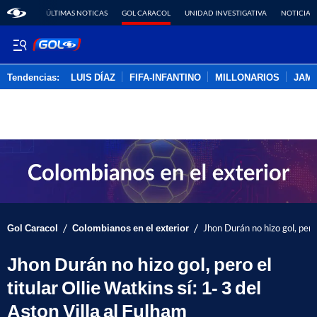
ÚLTIMAS NOTICAS
GOL CARACOL
UNIDAD INVESTIGATIVA
NOTICIAS
Tendencias:
LUIS DÍAZ
FIFA-INFANTINO
MILLONARIOS
JAM
PUBLICIDAD
/
/
Gol Caracol
Colombianos en el exterior
Jhon Durán no hizo gol, pero 
Jhon Durán no hizo gol, pero el
titular Ollie Watkins sí: 1- 3 del
Aston Villa al Fulham