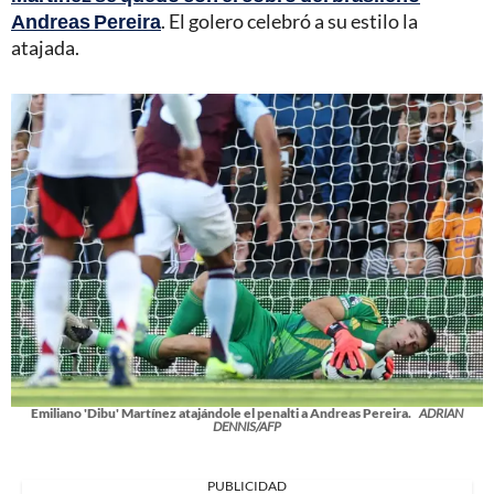
Andreas Pereira
. El golero celebró a su estilo la
atajada.
Emiliano 'Dibu' Martínez atajándole el penalti a Andreas Pereira.
ADRIAN
DENNIS/AFP
PUBLICIDAD