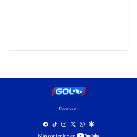
Síguenos en:
facebook
tiktok
instagram
twitter
whatsapp
google
youtube-
Más contenido en