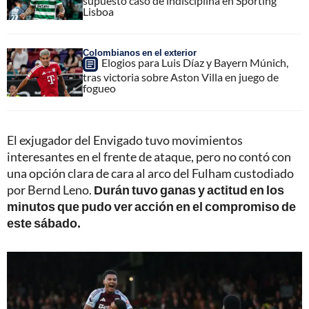
supuesto caso de indisciplina en Sporting
Lisboa
Colombianos en el exterior
Elogios para Luis Díaz y Bayern Múnich,
tras victoria sobre Aston Villa en juego de
fogueo
El exjugador del Envigado tuvo movimientos
interesantes en el frente de ataque, pero no contó con
una opción clara de cara al arco del Fulham custodiado
por Bernd Leno.
Durán tuvo ganas y actitud en los
minutos que pudo ver acción en el compromiso de
este sábado.