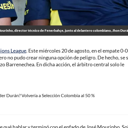
ourinho, director técnico de Fenerbahçe, junto al delantero colombiano, Jhon Dur
ions League
. Este miércoles 20 de agosto, en el empate 0-0
 pero no pudo crear ninguna opción de peligro. De hecho, se 
zo Barrenechea. En dicha acción, el árbitro central solo le
der Durán? Volvería a Selección Colombia al 50 %
e qué hablar y terminó con el enfado de José Mourinho. So