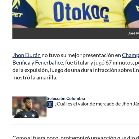
José M
Jhon Durán
no tuvo su mejor presentación en
Champ
Benfica
y
Fenerbahce
, fue titular y jugó 67 minutos,
de la expulsión, luego de una dura infracción sobre En
mostró la amarilla.
Selección Colombia
¿Cuál es el valor de mercado de Jhon Já
Como si fuera poco, protagonizó una acción que dio d