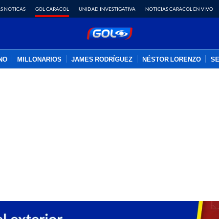
S NOTICAS
GOL CARACOL
UNIDAD INVESTIGATIVA
NOTICIAS CARACOL EN VIVO
INO
MILLONARIOS
JAMES RODRÍGUEZ
NÉSTOR LORENZO
SE
PUBLICIDAD