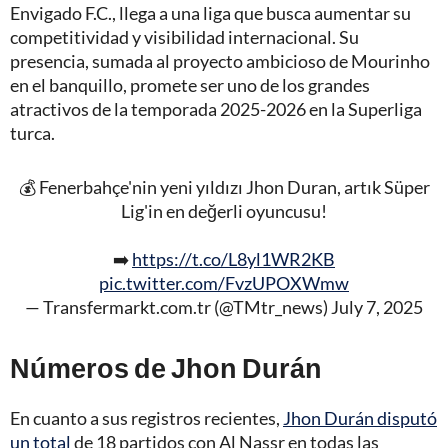
Envigado F.C., llega a una liga que busca aumentar su
competitividad y visibilidad internacional. Su
presencia, sumada al proyecto ambicioso de Mourinho
en el banquillo, promete ser uno de los grandes
atractivos de la temporada 2025-2026 en la Superliga
turca.
💰 Fenerbahçe'nin yeni yıldızı Jhon Duran, artık Süper
Lig'in en değerli oyuncusu!
➡️
https://t.co/L8yl1WR2KB
pic.twitter.com/FvzUPOXWmw
— Transfermarkt.com.tr (@TMtr_news)
July 7, 2025
Números de Jhon Durán
En cuanto a sus registros recientes,
Jhon Durán disputó
un total
de 18 partidos con Al Nassr en todas las