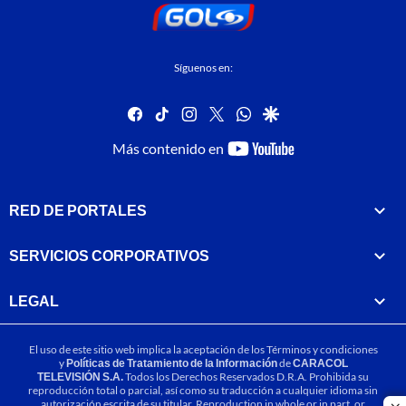
Síguenos en:
facebook
tiktok
instagram
twitter
whatsapp
google
youtube-
Más contenido en
footer
RED DE PORTALES
SERVICIOS CORPORATIVOS
LEGAL
El uso de este sitio web implica la aceptación de los
Términos y condiciones
y
Políticas de Tratamiento de la Información
de
CARACOL
TELEVISIÓN S.A.
Todos los Derechos Reservados D.R.A. Prohibida su
reproducción total o parcial, así como su traducción a cualquier idioma sin
autorización escrita de su titular. Reproduction in whole or in part, or