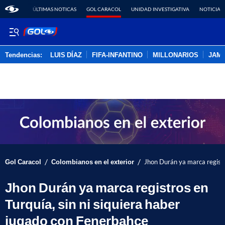
ÚLTIMAS NOTICAS
GOL CARACOL
UNIDAD INVESTIGATIVA
NOTICIAS
Tendencias:
LUIS DÍAZ
FIFA-INFANTINO
MILLONARIOS
JAM
PUBLICIDAD
/
/
Gol Caracol
Colombianos en el exterior
Jhon Durán ya marca registr
Jhon Durán ya marca registros en
Turquía, sin ni siquiera haber
jugado con Fenerbahçe