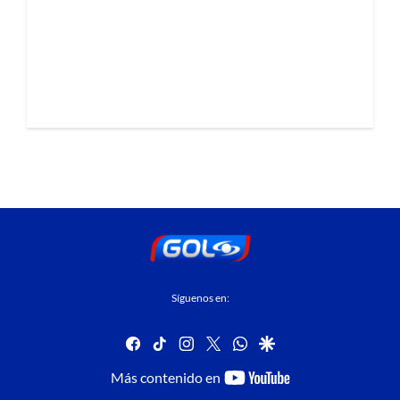
Síguenos en:
facebook
tiktok
instagram
twitter
whatsapp
google
youtube-
Más contenido en
footer