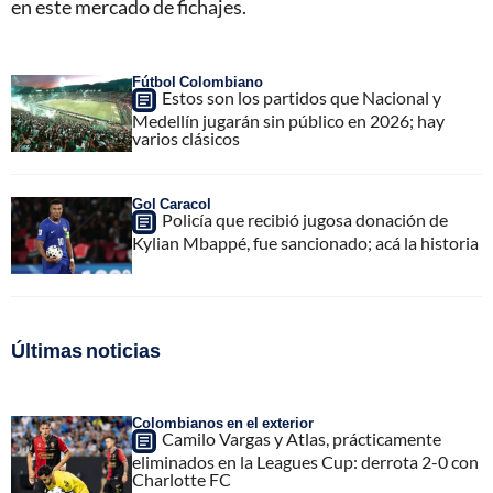
en este mercado de fichajes.
Fútbol Colombiano
Estos son los partidos que Nacional y
Medellín jugarán sin público en 2026; hay
varios clásicos
Gol Caracol
Policía que recibió jugosa donación de
Kylian Mbappé, fue sancionado; acá la historia
Últimas noticias
Colombianos en el exterior
Camilo Vargas y Atlas, prácticamente
eliminados en la Leagues Cup: derrota 2-0 con
Charlotte FC