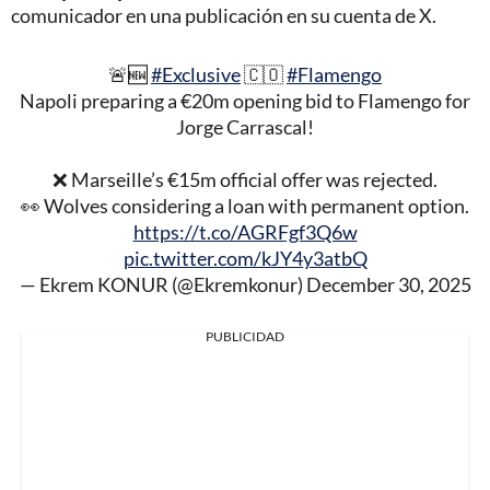
comunicador en una publicación en su cuenta de X.
🚨🆕
#Exclusive
🇨🇴
#Flamengo
Napoli preparing a €20m opening bid to Flamengo for
Jorge Carrascal!
❌ Marseille’s €15m official offer was rejected.
👀 Wolves considering a loan with permanent option.
https://t.co/AGRFgf3Q6w
pic.twitter.com/kJY4y3atbQ
— Ekrem KONUR (@Ekremkonur)
December 30, 2025
PUBLICIDAD