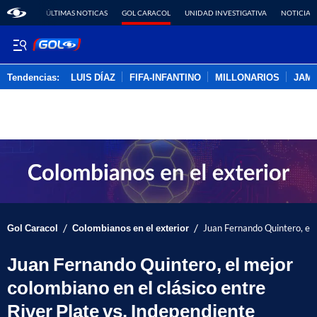
ÚLTIMAS NOTICAS
GOL CARACOL
UNIDAD INVESTIGATIVA
NOTICIAS
Tendencias:
LUIS DÍAZ
FIFA-INFANTINO
MILLONARIOS
JAM
PUBLICIDAD
/
/
Gol Caracol
Colombianos en el exterior
Juan Fernando Quintero, el m
Juan Fernando Quintero, el mejor
colombiano en el clásico entre
River Plate vs. Independiente