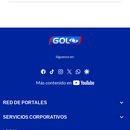
Síguenos en:
facebook
tiktok
instagram
twitter
whatsapp
google
youtube-
Más contenido en
footer
RED DE PORTALES
SERVICIOS CORPORATIVOS