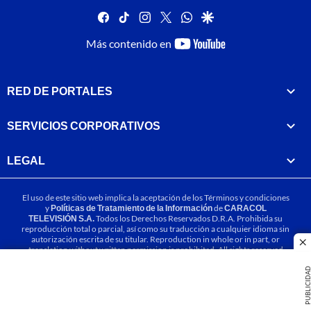
facebook
tiktok
instagram
twitter
whatsapp
google
youtube-
Más contenido en
footer
RED DE PORTALES
SERVICIOS CORPORATIVOS
LEGAL
El uso de este sitio web implica la aceptación de los
Términos y condiciones
y
Políticas de Tratamiento de la Información
de
CARACOL
TELEVISIÓN S.A.
Todos los Derechos Reservados D.R.A. Prohibida su
reproducción total o parcial, así como su traducción a cualquier idioma sin
autorización escrita de su titular. Reproduction in whole or in part, or
cl
translation without written permission is prohibited. All rights reserved
2025.
PUBLICIDA
MIEMBRO DE: