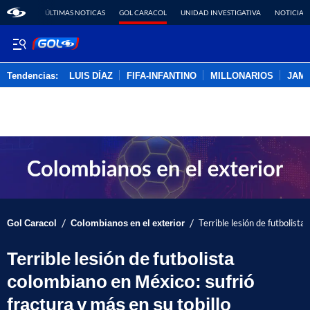
ÚLTIMAS NOTICAS
GOL CARACOL
UNIDAD INVESTIGATIVA
NOTICIAS
Tendencias:
LUIS DÍAZ
FIFA-INFANTINO
MILLONARIOS
JAM
PUBLICIDAD
/
/
Gol Caracol
Colombianos en el exterior
Terrible lesión de futbolista
Terrible lesión de futbolista
colombiano en México: sufrió
fractura y más en su tobillo